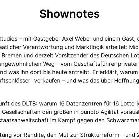
Shownotes
Studios – mit Gastgeber Axel Weber und einem Gast, 
taatlicher Verantwortung und Marktlogik arbeitet: Mi
 Bremen und derzeit Vorsitzender des Deutschen Lot
 ungewöhnlichen Weg – vom Geschäftsführer privater 
und was ihn dort bis heute antreibt. Er erklärt, warum
ftschlösser" verkaufen – und was das über Hoffnun
kunft des DLTB: warum 16 Datenzentren für 16 Lotter
 Gesellschaften den großen in puncto Agilität vorau
alstaatsanwaltschaft im Kampf gegen den Schwarzmar
tung vor Rendite, den Mut zur Strukturreform – und 